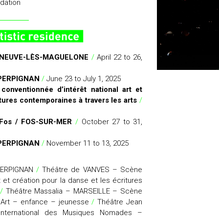
dation
LLENEUVE-LÈS-MAGUELONE
/
April 22 to 26,
– PERPIGNAN
/
June 23 to July 1, 2025
nventionnée d’intérêt national art et
itures contemporaines à travers les arts
/
 Fos / FOS-SUR-MER
/
October 27 to 31,
– PERPIGNAN
/
November 11 to 13, 2025
 PERPIGNAN
/
Théâtre de VANVES – Scène
t et création pour la danse et les écritures
s
/
Théâtre Massalia – MARSEILLE – Scène
– Art – enfance – jeunesse
/
Théâtre Jean
nternational des Musiques Nomades –