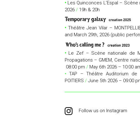
•
Les Quinconces L’Espal – Scène 
2026
/
19h & 20h
•
Théâtre Jean Vilar – MONTPELL
and March 29th, 2026 (public perf
•
Le Zef – Scène nationale de 
Propagations – GMEM, Centre nati
08:00 pm
/
May 6th 2026 – 10:00 am
•
TAP – Théâtre Auditorium de
POITIERS
/
June 5th 2026 – 09:00 
Follow us on Instagram