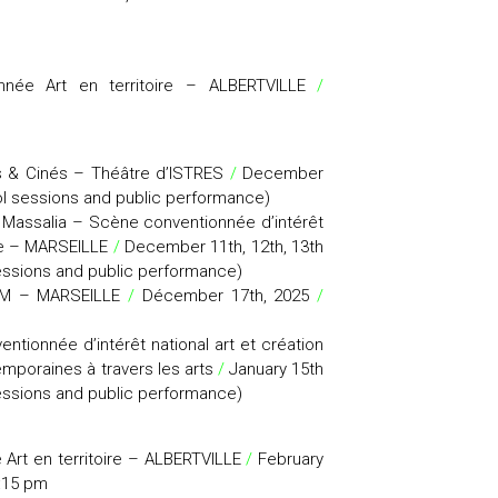
ée Art en territoire – ALBERTVILLE
/
s & Cinés – Théâtre d’ISTRES
/
December
l sessions and public performance)
e Massalia – Scène conventionnée d’intérêt
se – MARSEILLE
/
December 11th, 12th, 13th
ssions and public performance)
EM – MARSEILLE
/
Décember 17th, 2025
/
tionnée d’intérêt national art et création
emporaines à travers les arts
/
January 15th
ssions and public performance)
rt en territoire – ALBERTVILLE
/
February
:15 pm