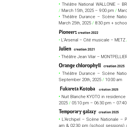
•
Théâtre National WALLONIE – B
/
March 15th, 2025 – 9:00 pm
/
March
•
Théâtre Durance – Scène Nati
March 25th, 2025
/
8:30 pm + schoo
•
L’Arsenal – Cité musicale – METZ
•
Théâtre Jean Vilar – MONTPELLIE
•
Théâtre Durance – Scène Nati
September 20th, 2025
/
10:00 am
•
Nuit Blanche KYOTO in residence 
2025
/
05:10 pm – 06:30 pm – 07:4
•
L’Archipel – Scène Nationale –
am & 02:30 pm (school sessions) 