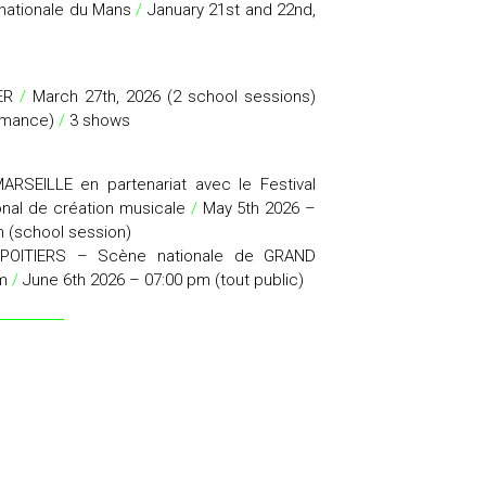
nationale du Mans
/
January 21st and 22nd,
IER
/
March 27th, 2026 (2 school sessions)
ormance)
/
3 shows
MARSEILLE
en partenariat avec le Festival
onal de création musicale
/
May 5th 2026 –
 (school session)
 POITIERS – Scène nationale de GRAND
pm
/
June 6th 2026 – 07:00 pm (tout public)