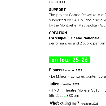
GRENOBLE
SUPPORT
The project
Galaxie Provisoire
is a 
supported by SACEM, and also a 2
by the Montpellier Metropolitan Auth
CREATION
L’Archipel – Scène Nationale 
performances and 2 public perfo
•
Le M![lieu] – Écritures contempor
•
TMS – Théâtre Molière SÈTE – S
5th, 2025
/
8:00 pm