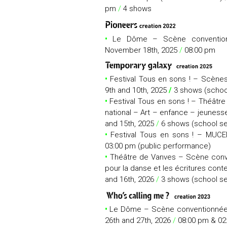
pm
/
4 shows
•
Le Dôme – Scène conventionn
November 18th, 2025
/
08:00 pm
•
Festival Tous en sons ! – Scène
9th and 10th, 2025
/
3 shows (schoo
•
Festival Tous en sons ! – Théâtr
national – Art – enfance – jeunes
and 15th, 2025
/
6 shows (school se
•
Festival Tous en sons ! – MUC
03:00 pm (public performance)
•
Théâtre de Vanves – Scène conven
pour la danse et les écritures cont
and 16th, 2026
/
3 shows (school se
•
Le Dôme – Scène conventionnée A
26th and 27th, 2026
/
08:00 pm & 02