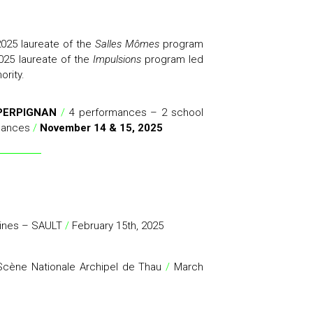
2025 laureate of the
Salles Mômes
program
025 laureate of the
Impulsions
program led
ority.
– PERPIGNAN
/
4 performances – 2 school
rmances
/
November 14 & 15, 2025
aines – SAULT
/
February 15th, 2025
cène Nationale Archipel de Thau
/
March