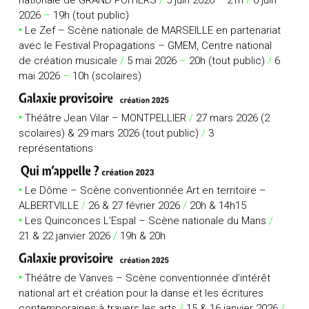
nationale de GRAND POITIERS
/
5 juin 2026
–
21h
/
6 juin
2026
–
19h (tout public)
•
Le Zef – Scène nationale de MARSEILLE
en partenariat
avec le Festival Propagations – GMEM, Centre national
de création musicale
/
5 mai 2026
–
20h (tout public)
/
6
mai 2026
–
10h (scolaires)
•
Théâtre Jean Vilar – MONTPELLIER
/
27 mars 2026 (2
scolaires) & 29 mars 2026 (tout public)
/
3
représentations
•
Le Dôme – Scène conventionnée Art en territoire –
ALBERTVILLE
/
26 & 27 février 2026
/
20h & 14h15
•
Les Quinconces L’Espal – Scène nationale du Mans
/
21 & 22 janvier 2026
/
19h & 20h
•
Théâtre de Vanves – Scène conventionnée d’intérêt
national art et création pour la danse et les écritures
contemporaines à travers les arts
/
15 & 16 janvier 2026
/