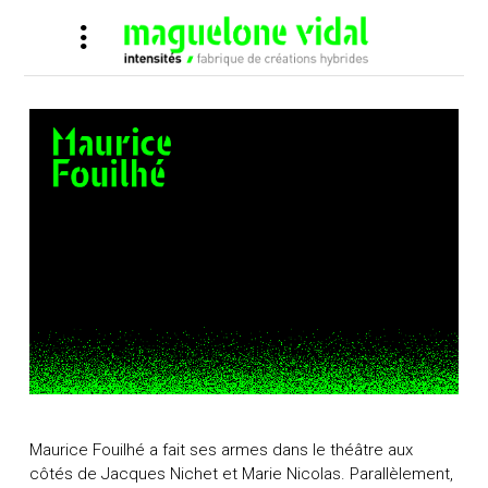
Maurice Fouilhé a fait ses armes dans le théâtre aux
côtés de Jacques Nichet et Marie Nicolas. Parallèlement,