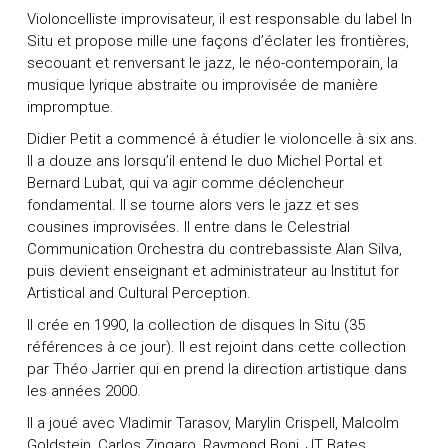
Violoncelliste improvisateur, il est responsable du label In
Situ et propose mille une façons d’éclater les frontières,
secouant et renversant le jazz, le néo-contemporain, la
musique lyrique abstraite ou improvisée de manière
impromptue.
Didier Petit a commencé à étudier le violoncelle à six ans.
Il a douze ans lorsqu’il entend le duo Michel Portal et
Bernard Lubat, qui va agir comme déclencheur
fondamental. Il se tourne alors vers le jazz et ses
cousines improvisées. Il entre dans le Celestrial
Communication Orchestra du contrebassiste Alan Silva,
puis devient enseignant et administrateur au Institut for
Artistical and Cultural Perception.
Il crée en 1990, la collection de disques In Situ (35
références à ce jour). Il est rejoint dans cette collection
par Théo Jarrier qui en prend la direction artistique dans
les années 2000.
Il a joué avec Vladimir Tarasov, Marylin Crispell, Malcolm
Goldstein, Carlos Zingaro, Raymond Boni, JT Bates,