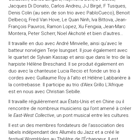
Jacques Di Donato, Carlos Andreu, J-J Birgé, F Tusques,
Denis Colin (au sein de son trio avec PabloCueco), Benoit
Delbecq, Fred Van Hove, Le Quan Ninh, Iva Bittova, Jean-
François Pauvros, Ramon Lopez, Xu Fengxia, Jean-Marc
Montera, Peter Scherr, Noel Akchoté et bien d’autres…
Il travaille en duo avec André Minvielle, ainsi qu’avec le
batteur norvégien Terje Isungset. Il joue également avec
le quartet de Sylvain Kassap et ainsi que dans le trio de la
harpiste Hélène Breschand. Il se produit également en
duo avec la chanteuse Lucia Recio et fonde un trio à
cordes avec Guillaume Roy à l’alto et Hélène Labbarière à
la contrebasse. Il participe au trio d’Alex Grillo L’Afrique
est en nous avec Christian Sebille.
Il travaille régulièrement aux États-Unis et en Chine ou il
rencontre de nombreux musiciens qui l’ont amené à créer
le
East-West Collective
, un pont musical entre les cultures.
Il est un des membres fondateurs de l’association des
labels indépendant des Allumés du Jazz et a créé le
festival WormHoles au Théâtre de l’Échangeur. Il est