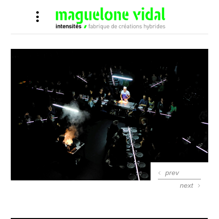
prev
next